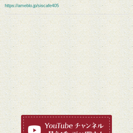
https://ameblo.jp/siscafe405