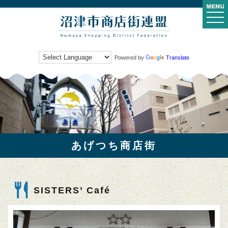
togg
navi
Powered by
Translate
あげつち商店街
SISTERS’ Café