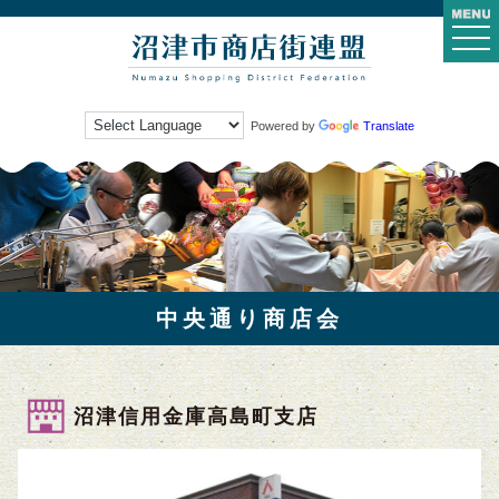
togg
navi
Powered by
Translate
中央通り商店会
沼津信用金庫高島町支店