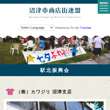
togg
navi
Powered by
Translate
駅北振興会
（株）カワジリ 沼津支店