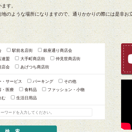
います。
街地のような場所になりますので、通りかかりの際には是非お
会
駅前名店街
銀座通り商店会
店連盟
大手町商店街
仲見世商店街
商店会
あげつち商店街
ー・サービス
パーキング
その他
容・医療
食料品
ファッション・小物
飲む
生活日用品