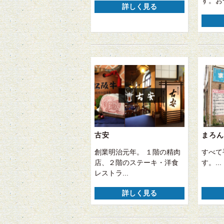
す。お一
詳しく見る
古安
まろん
創業明治元年。 １階の精肉
すべて
店、２階のステーキ・洋食
す。...
レストラ...
詳しく見る