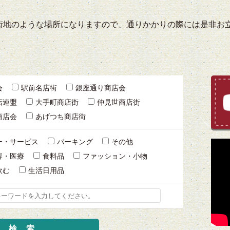
街地のような場所になりますので、通りかかりの際には是非お
会
駅前名店街
銀座通り商店会
店連盟
大手町商店街
仲見世商店街
商店会
あげつち商店街
ー・サービス
パーキング
その他
容・医療
食料品
ファッション・小物
飲む
生活日用品