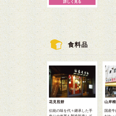
詳しく見る
食料品
花見煎餅
山岸精
伝統の味を代々継承した手
国産牛