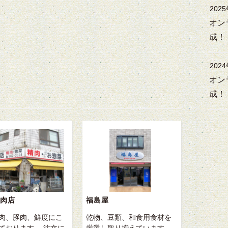
202
オン
成！
202
オン
成！
肉店
福島屋
肉、豚肉、鮮度にこ
乾物、豆類、和食用食材を