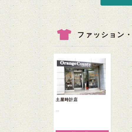
ファッション
土屋時計店
...