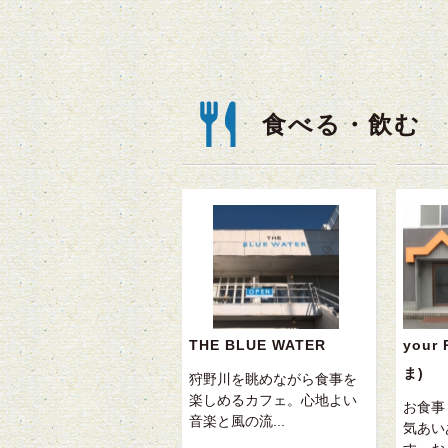
食べる・飲む
THE BLUE WATER
your
ま)
狩野川を眺めながら食事を
楽しめるカフェ。心地よい
お食事
音楽と風の流...
気あい