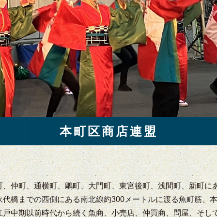
本町区商店連盟
町、仲町、通横町、鵰町、大門町、東宮後町、浅間町、新町に
永代橋までの西側にある南北線約300メートルに渡る魚町筋、
江戸中期以前時代から続く魚商、小売店、仲買商、問屋、そし