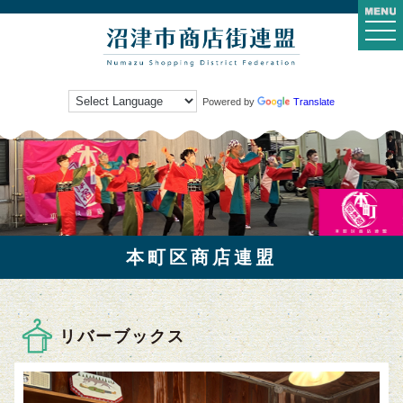
togg
navi
Powered by
Translate
本町区商店連盟
リバーブックス