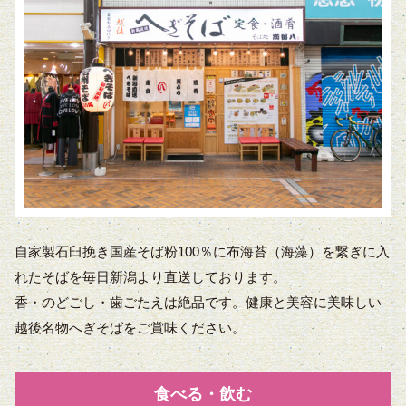
自家製石臼挽き国産そば粉100％に布海苔（海藻）を繋ぎに入
れたそばを毎日新潟より直送しております。
香・のどごし・歯ごたえは絶品です。健康と美容に美味しい
越後名物へぎそばをご賞味ください。
食べる・飲む