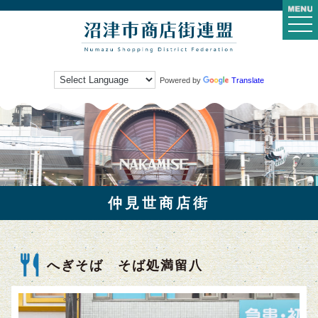
togg
navi
Powered by
Translate
仲見世商店街
へぎそば そば処満留八