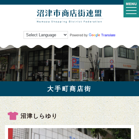
togg
navi
Powered by
Translate
大手町商店街
沼津しらゆり