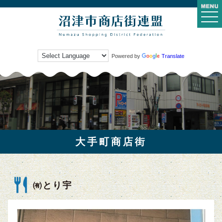
togg
navi
Powered by
Translate
大手町商店街
㈲とり宇