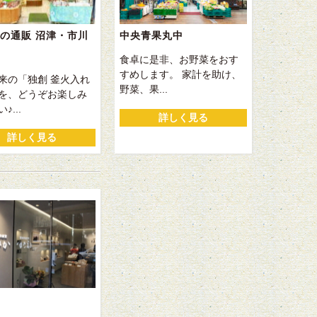
の通販 沼津・市川
中央青果丸中
食卓に是非、お野菜をおす
すめします。 家計を助け、
来の「独創 釜火入れ
野菜、果...
を、どうぞお楽しみ
♪...
詳しく見る
詳しく見る