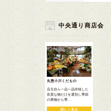
中央通り商店会
丸惣小川くだもの
店主自ら一品一品吟味した
良質な物だけを選別し季節
の果物から季...
詳しく見る