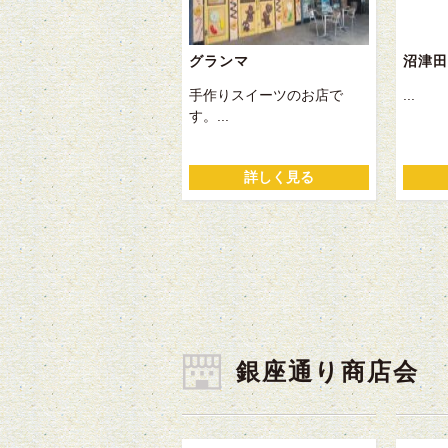
グランマ
沼津田
手作りスイーツのお店で
...
す。...
詳しく見る
銀座通り商店会