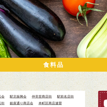
食料品
店会
駅北振興会
仲見世商店街
駅前名店街
店街
銀座通り商店会
本町区商店連盟