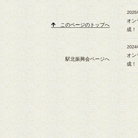
202
オン
このページのトップへ
成！
202
オン
駅北振興会ページへ
成！