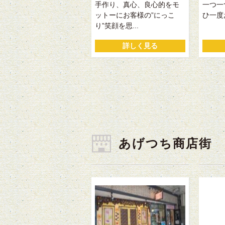
手作り、真心、良心的をモ
一つ一
ットーにお客様の”にっこ
ひ一度
り”笑顔を思...
詳しく見る
あげつち商店街