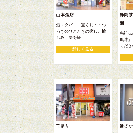
山本酒店
静岡茶
園
酒・タバコ・宝くじ：くつ
ろぎのひとときの癒し、愉
先祖伝
しみ、夢を提...
風味」
ください
詳しく見る
てまり
ほさか