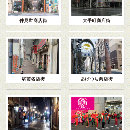
仲見世商店街
大手町商店街
駅前名店街
あげつち商店街