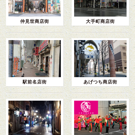
仲見世商店街
大手町商店街
駅前名店街
あげつち商店街